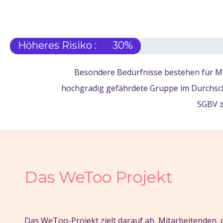
Höheres Risiko :
30
%
Besondere Bedürfnisse bestehen für Mig
hochgradig gefährdete Gruppe im Durchsch
SGBV z
Das WeToo Projekt
Das WeToo-Projekt zielt darauf ab, Mitarbeitenden, d