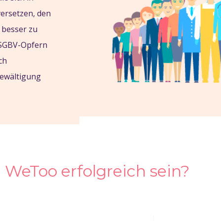
versetzen, den
, besser zu
 SGBV-Opfern
ch
ewältigung
 WeToo erfolgreich sein?